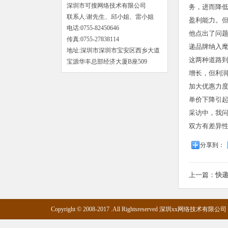
深圳市可搜网络技术有限公司
务，进而降
联系人:谢先生、邱小姐、雷小姐
盈利能力。但
电话:0755-82450646
他点出了问
传真:0755-27838114
递品牌纳入麾
地址:深圳市深圳市宝安区西乡大道
这两种道路
宝源华丰总部经济大厦B座509
增长，但利
加大优惠力
单价下降引
采访中，我
双方有差异
分享到：
上一篇：
快递
Copyright © 2008-2017 .All Rightsreserved 深圳xx网络技术有限