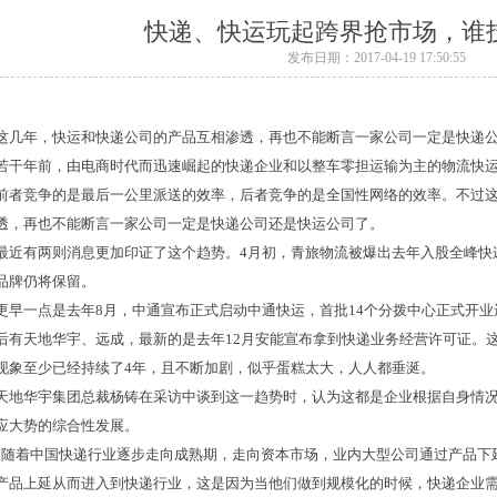
快递、快运玩起跨界抢市场，谁
发布日期：2017-04-19 17:50:55
这几年，快运和快递公司的产品互相渗透，再也不能断言一家公司一定是快递
若干年前，由电商时代而迅速崛起的快递企业和以整车零担运输为主的物流快
前者竞争的是最后一公里派送的效率，后者竞争的是全国性网络的效率。不过
透，再也不能断言一家公司一定是快递公司还是快运公司了。
最近有两则消息更加印证了这个趋势。4月初，青旅物流被爆出去年入股全峰快
品牌仍将保留。
更早一点是去年8月，中通宣布正式启动中通快运，首批14个分拨中心正式开
后有天地华宇、远成，最新的是去年12月安能宣布拿到快递业务经营许可证。
现象至少已经持续了4年，且不断加剧，似乎蛋糕太大，人人都垂涎。
天地华宇集团总裁杨铸在采访中谈到这一趋势时，认为这都是企业根据自身情
应大势的综合性发展。
“随着中国快递行业逐步走向成熟期，走向资本市场，业内大型公司通过产品下
产品上延从而进入到快递行业，这是因为当他们做到规模化的时候，快递企业需