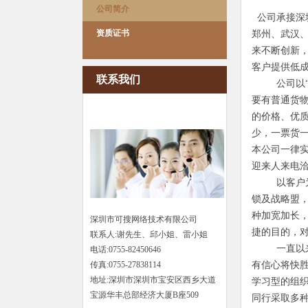
公司简介
公司承接深
资质证书
郑州、武汉
来不断创新
客户提供低
联系我们
公司以“诚
要有普通货
的价格、优
少，一票货
本公司一律
迎来人来电
以客户为中
锁及战略盟
种加宽加长，
深圳市可搜网络技术有限公司
捷的目的，
联系人:谢先生、邱小姐、雷小姐
一直以来我
电话:0755-82450646
传真:0755-27838114
有信心将快
地址:深圳市深圳市宝安区西乡大道
学习型的组
宝源华丰总部经济大厦B座509
同行采取多