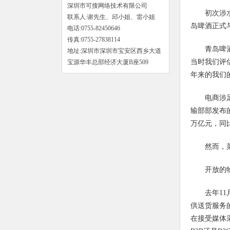
深圳市可搜网络技术有限公司
初次涉
联系人:谢先生、邱小姐、雷小姐
岛啤酒正式
电话:0755-82450646
传真:0755-27838114
青岛啤
地址:深圳市深圳市宝安区西乡大道
当时我们评
宝源华丰总部经济大厦B座509
年来的我们
电商涉
输部部发布的
万亿元，同比
然而，
开放的
去年1
供送货服务
在接受媒体