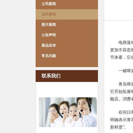
公司新闻
业内资讯
图片新闻
公告声明
电商落
新品发布
更加不容忽
常见问题
节来看，它
一罐啤
联系我们
青岛啤
它开始拓展电
舰店。消费
在同日
明确表示青
新鲜度”。